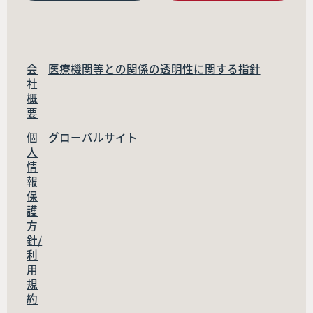
会
医療機関等との関係の透明性に関する指針
社
概
要
個
グローバルサイト
人
情
報
保
護
方
針/
利
用
規
約