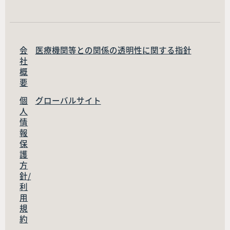
会
医療機関等との関係の透明性に関する指針
社
概
要
個
グローバルサイト
人
情
報
保
護
方
針/
利
用
規
約