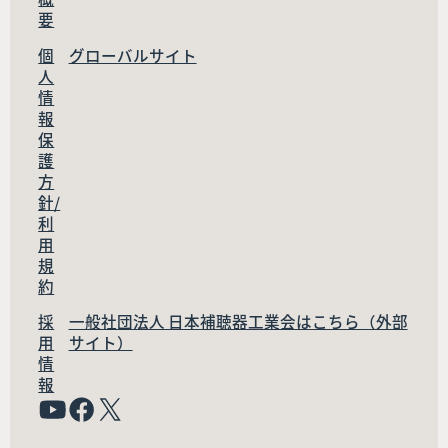
要
個
グローバルサイト
人
情
報
保
護
方
針/
利
用
規
約
採
一般社団法人 日本補聴器工業会はこちら（外部
用
サイト）
情
報