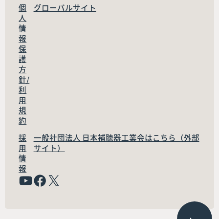
個
グローバルサイト
人
情
報
保
護
方
針/
利
用
規
約
採
一般社団法人 日本補聴器工業会はこちら（外部
用
サイト）
情
報