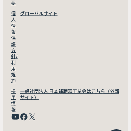
要
個
グローバルサイト
人
情
報
保
護
方
針/
利
用
規
約
採
一般社団法人 日本補聴器工業会はこちら（外部
用
サイト）
情
報