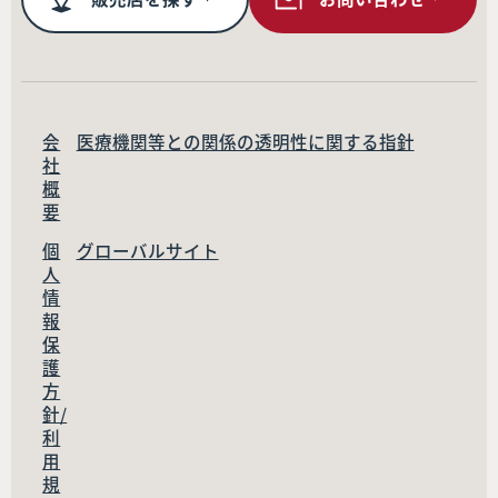
会
医療機関等との関係の透明性に関する指針
社
概
要
個
グローバルサイト
人
情
報
保
護
方
針/
利
用
規