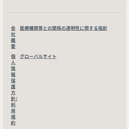
会
医療機関等との関係の透明性に関する指針
社
概
要
個
グローバルサイト
人
情
報
保
護
方
針/
利
用
規
約