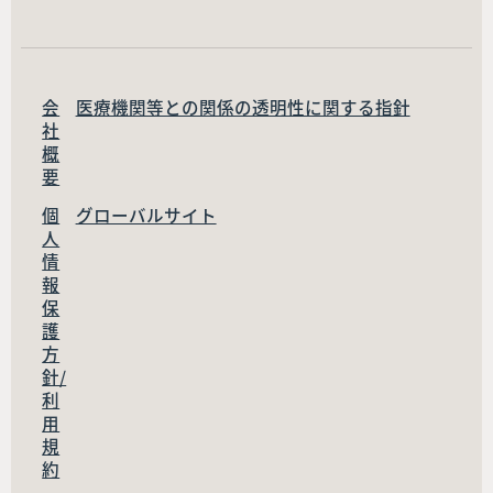
会
医療機関等との関係の透明性に関する指針
社
概
要
個
グローバルサイト
人
情
報
保
護
方
針/
利
用
規
約