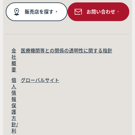
販売店を探す
お問い合わせ
会
医療機関等との関係の透明性に関する指針
社
概
要
個
グローバルサイト
人
情
報
保
護
方
針/
利