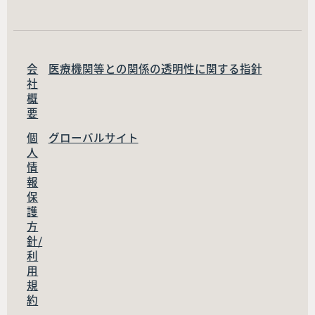
会
医療機関等との関係の透明性に関する指針
社
概
要
個
グローバルサイト
人
情
報
保
護
方
針/
利
用
規
約