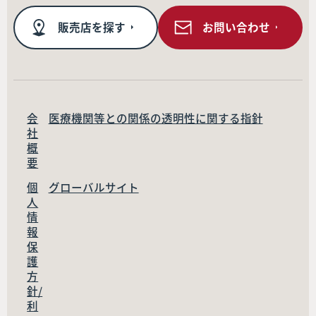
販売店を探す
お問い合わせ
会
医療機関等との関係の透明性に関する指針
社
概
要
個
グローバルサイト
人
情
報
保
護
方
針/
利