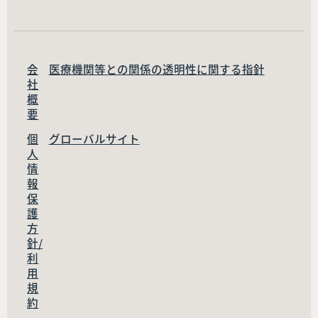
会
医療機関等との関係の透明性に関する指針
社
概
要
個
グローバルサイト
人
情
報
保
護
方
針/
利
用
規
約