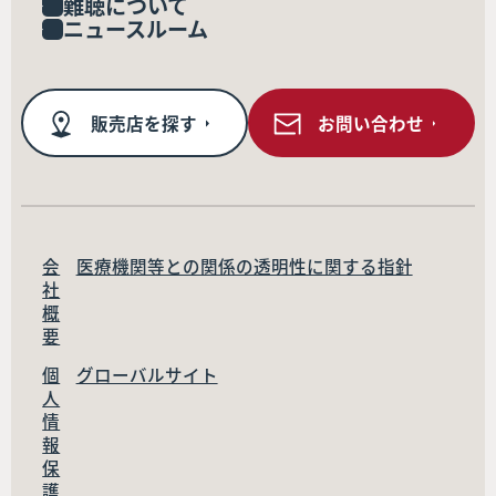
難聴について
ニュースルーム
販売店を探す
お問い合わせ
会
医療機関等との関係の透明性に関する指針
社
概
要
個
グローバルサイト
人
情
報
保
護