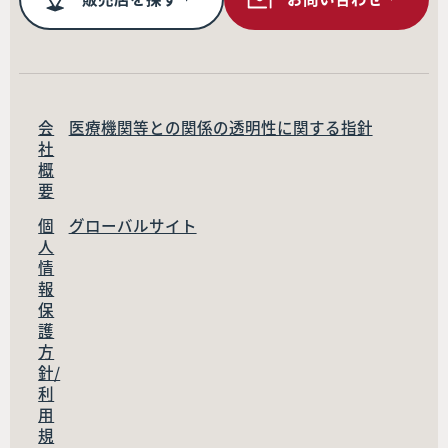
会
医療機関等との関係の透明性に関する指針
社
概
要
個
グローバルサイト
人
情
報
保
護
方
針/
利
用
規