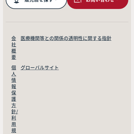
会
医療機関等との関係の透明性に関する指針
社
概
要
個
グローバルサイト
人
情
報
保
護
方
針/
利
用
規