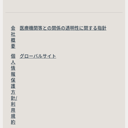
会
医療機関等との関係の透明性に関する指針
社
概
要
個
グローバルサイト
人
情
報
保
護
方
針/
利
用
規
約