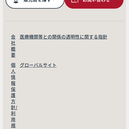
会
医療機関等との関係の透明性に関する指針
社
概
要
個
グローバルサイト
人
情
報
保
護
方
針/
利
用
規