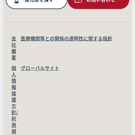
会
医療機関等との関係の透明性に関する指針
社
概
要
個
グローバルサイト
人
情
報
保
護
方
針/
利
用
規