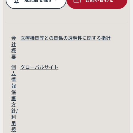
会
医療機関等との関係の透明性に関する指針
社
概
要
個
グローバルサイト
人
情
報
保
護
方
針/
利
用
規