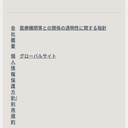
会
医療機関等との関係の透明性に関する指針
社
概
要
個
グローバルサイト
人
情
報
保
護
方
針/
利
用
規
約