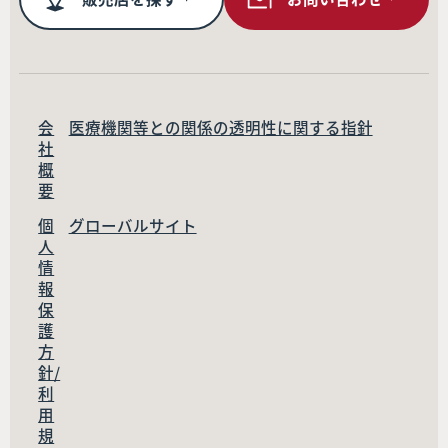
会
医療機関等との関係の透明性に関する指針
社
概
要
個
グローバルサイト
人
情
報
保
護
方
針/
利
用
規