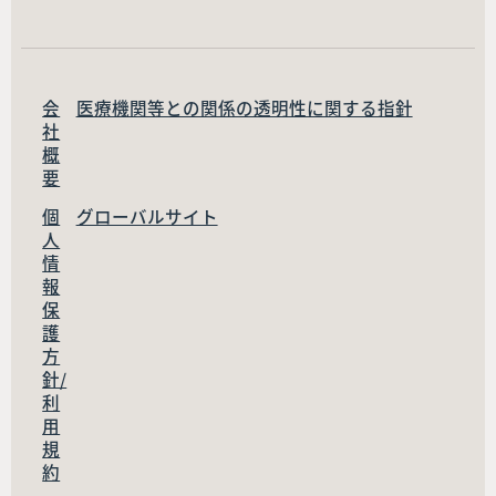
会
医療機関等との関係の透明性に関する指針
社
概
要
個
グローバルサイト
人
情
報
保
護
方
針/
利
用
規
約