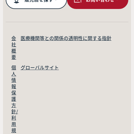
会
医療機関等との関係の透明性に関する指針
社
概
要
個
グローバルサイト
人
情
報
保
護
方
針/
利
用
規