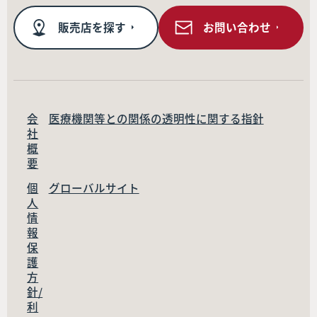
販売店を探す
お問い合わせ
会
医療機関等との関係の透明性に関する指針
社
概
要
個
グローバルサイト
人
情
報
保
護
方
針/
利