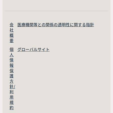
会
医療機関等との関係の透明性に関する指針
社
概
要
個
グローバルサイト
人
情
報
保
護
方
針/
利
用
規
約