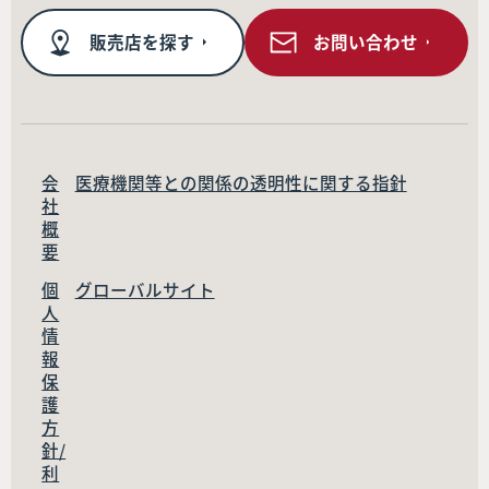
販売店を探す
お問い合わせ
会
医療機関等との関係の透明性に関する指針
社
概
要
個
グローバルサイト
人
情
報
保
護
方
針/
利