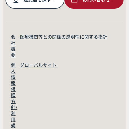
会
医療機関等との関係の透明性に関する指針
社
概
要
個
グローバルサイト
人
情
報
保
護
方
針/
利
用
規