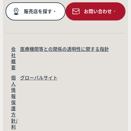
販売店を探す
お問い合わせ
会
医療機関等との関係の透明性に関する指針
社
概
要
個
グローバルサイト
人
情
報
保
護
方
針/
利