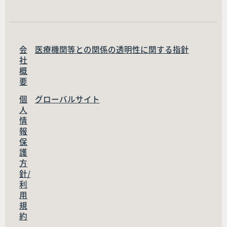
会
医療機関等との関係の透明性に関する指針
社
概
要
個
グローバルサイト
人
情
報
保
護
方
針/
利
用
規
約