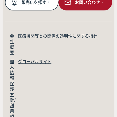
販売店を探す
お問い合わせ
会
医療機関等との関係の透明性に関する指針
社
概
要
個
グローバルサイト
人
情
報
保
護
方
針/
利
用
規