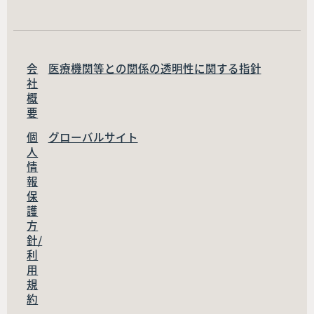
会
医療機関等との関係の透明性に関する指針
社
概
要
個
グローバルサイト
人
情
報
保
護
方
針/
利
用
規
約