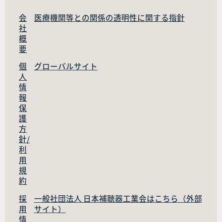
会
医療機関等との関係の透明性に関する指針
社
概
要
個
グローバルサイト
人
情
報
保
護
方
針/
利
用
規
約
採
一般社団法人 日本補聴器工業会はこちら（外部
用
サイト）
情