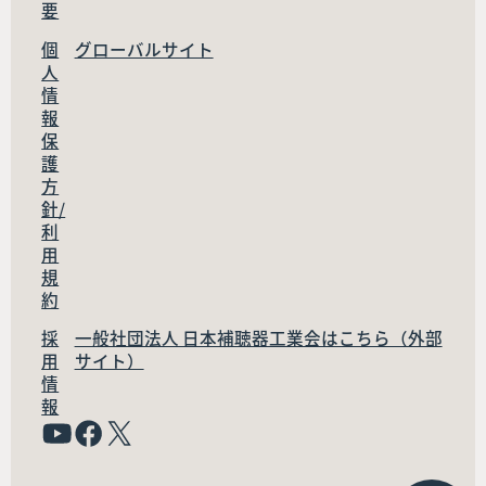
要
個
グローバルサイト
人
情
報
保
護
方
針/
利
用
規
約
採
一般社団法人 日本補聴器工業会はこちら（外部
用
サイト）
情
報