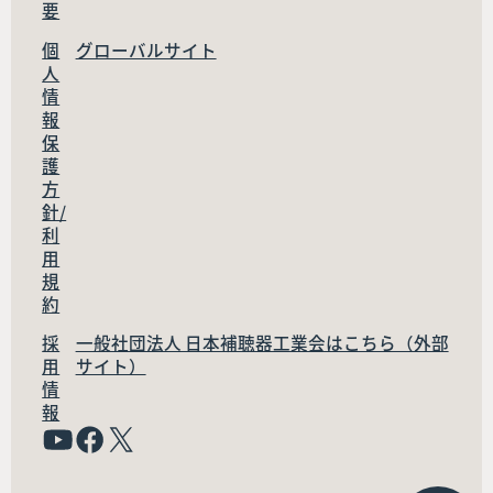
要
個
グローバルサイト
人
情
報
保
護
方
針/
利
用
規
約
採
一般社団法人 日本補聴器工業会はこちら（外部
用
サイト）
情
報