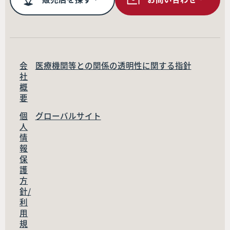
会
医療機関等との関係の透明性に関する指針
社
概
要
個
グローバルサイト
人
情
報
保
護
方
針/
利
用
規