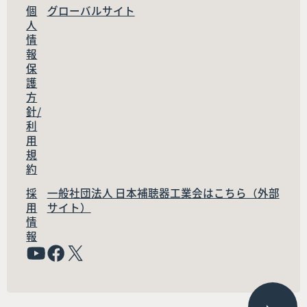
個
グローバルサイト
人
情
報
保
護
方
針/
利
用
規
約
採
一般社団法人 日本補聴器工業会はこちら（外部
用
サイト）
情
報