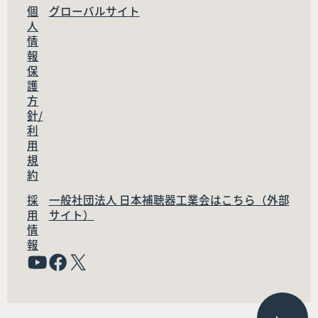
個
グローバルサイト
人
情
報
保
護
方
針/
利
用
規
約
採
一般社団法人 日本補聴器工業会はこちら（外部
用
サイト）
情
報