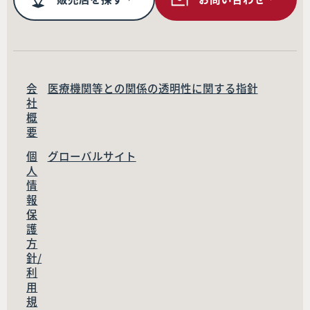
会
医療機関等との関係の透明性に関する指針
社
概
要
個
グローバルサイト
人
情
報
保
護
方
針/
利
用
規