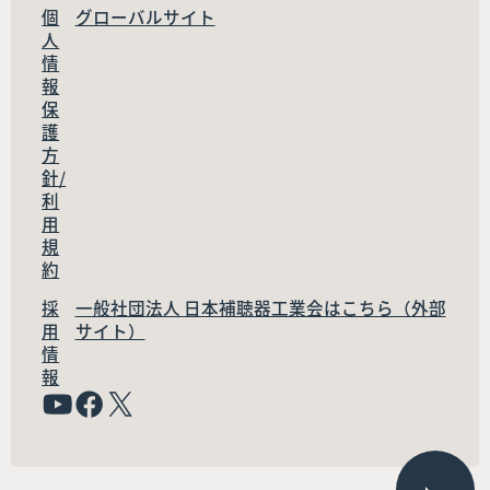
個
グローバルサイト
人
情
報
保
護
方
針/
利
用
規
約
採
一般社団法人 日本補聴器工業会はこちら（外部
用
サイト）
情
報