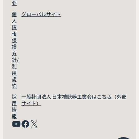
要
個
グローバルサイト
人
情
報
保
護
方
針/
利
用
規
約
採
一般社団法人 日本補聴器工業会はこちら（外部
用
サイト）
情
報