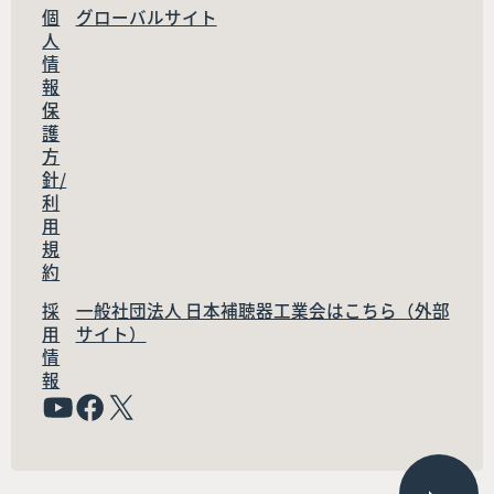
個
グローバルサイト
人
情
報
保
護
方
針/
利
用
規
約
採
一般社団法人 日本補聴器工業会はこちら（外部
用
サイト）
情
報