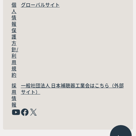
個
グローバルサイト
人
情
報
保
護
方
針/
利
用
規
約
採
一般社団法人 日本補聴器工業会はこちら（外部
用
サイト）
情
報