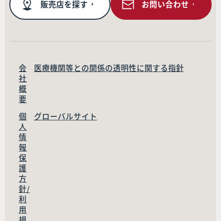
販売店を探す
お問い合わせ
会
医療機関等との関係の透明性に関する指針
社
概
要
個
グローバルサイト
人
情
報
保
護
方
針/
利
用
規