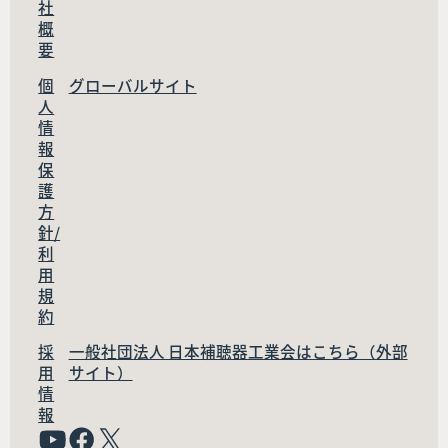
社
概
要
個
グローバルサイト
人
情
報
保
護
方
針/
利
用
規
約
採
一般社団法人 日本補聴器工業会はこちら（外部
用
サイト）
情
報