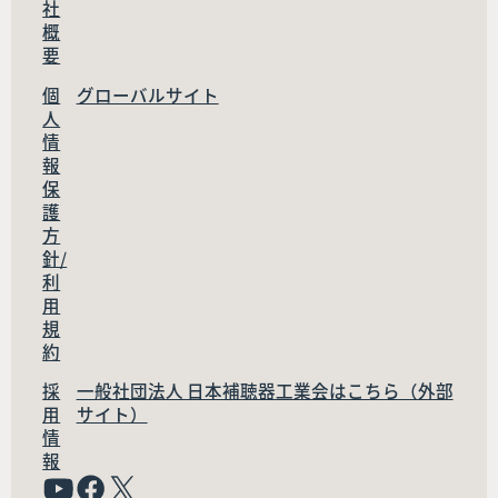
社
概
要
個
グローバルサイト
人
情
報
保
護
方
針/
利
用
規
約
採
一般社団法人 日本補聴器工業会はこちら（外部
用
サイト）
情
報