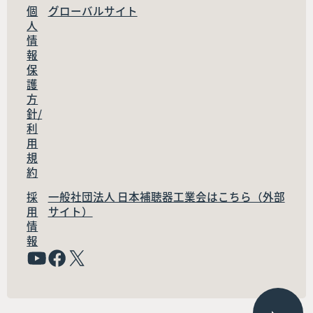
個
グローバルサイト
人
情
報
保
護
方
針/
利
用
規
約
採
一般社団法人 日本補聴器工業会はこちら（外部
用
サイト）
情
報