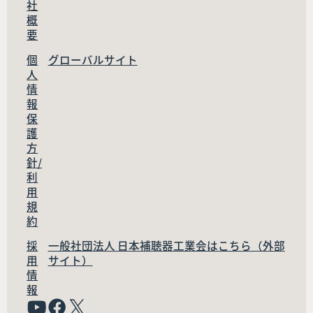
社
概
要
個
グローバルサイト
人
情
報
保
護
方
針/
利
用
規
約
採
一般社団法人 日本補聴器工業会はこちら（外部
用
サイト）
情
報