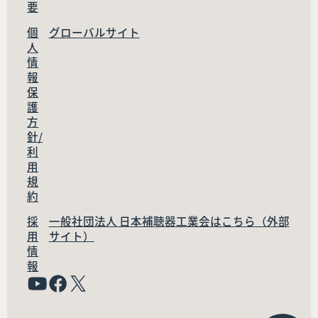
要
個
グローバルサイト
人
情
報
保
護
方
針/
利
用
規
約
採
一般社団法人 日本補聴器工業会はこちら（外部
用
サイト）
情
報