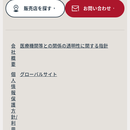
販売店を探す
お問い合わせ
会
医療機関等との関係の透明性に関する指針
社
概
要
個
グローバルサイト
人
情
報
保
護
方
針/
利
用