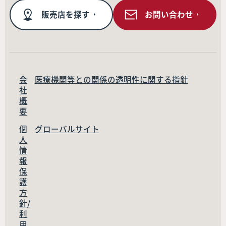
販売店を探す
お問い合わせ
会
医療機関等との関係の透明性に関する指針
社
概
要
個
グローバルサイト
人
情
報
保
護
方
針/
利
用